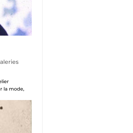
aleries
lier
r la mode,