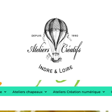
re
Ateliers chapeaux
Ateliers Création numérique