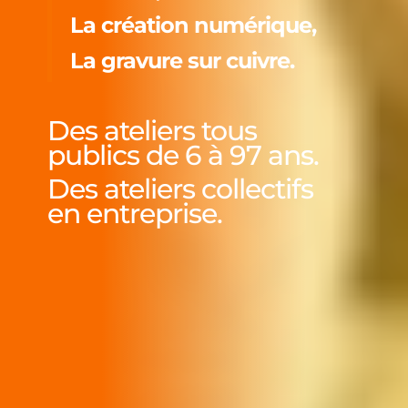
La création numérique,
La gravure sur cuivre.
Des ateliers tous
publics de 6 à 97 ans.
Des ateliers collectifs
en entreprise.