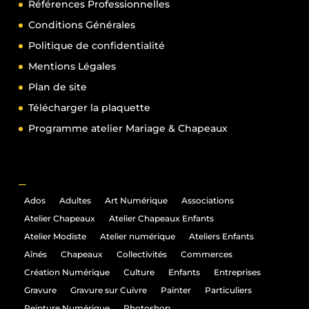
Références Professionnelles
Conditions Générales
Politique de confidentialité
Mentions Légales
Plan de site
Télécharger la plaquette
Programme atelier Mariage & Chapeaux
_
Ados
Adultes
Art Numérique
Associations
Atelier Chapeaux
Atelier Chapeaux Enfants
Atelier Modiste
Atelier numérique
Ateliers Enfants
Aînés
Chapeaux
Collectivités
Commerces
Création Numérique
Culture
Enfants
Entreprises
Gravure
Gravure sur Cuivre
Painter
Particuliers
Peinture Numérique
Photoshop