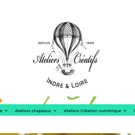
re
Ateliers chapeaux
Ateliers Création numérique