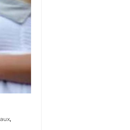
eaux
,